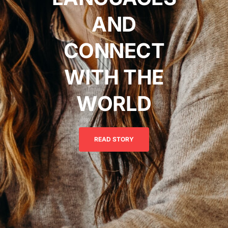
AND
CONNECT
WITH THE
WORLD
READ STORY