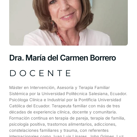
Dra. María del Carmen Borrero
DOCENTE
Máster
en
Intervención,
Asesoría
y
Terapia
Familiar
Sistémica
por
la
Universidad
Politécnica
Salesiana,
Ecuador.
Psicóloga
Clínica
e
Industrial
por
la
Pontificia
Universidad
Católica
del
Ecuador.
Terapeuta
familiar
con
más
de
tres
décadas
de
experiencia
clínica,
docente
y
comunitaria.
Formación
continua
en
terapia
de
pareja,
terapia
de
familia,
psicología
positiva,
trastornos
alimentarios,
adicciones,
constelaciones
familiares
y
trauma,
con
referentes
internacionales
como
Juan
Luis
Linares,
John
Grimes,
Luz