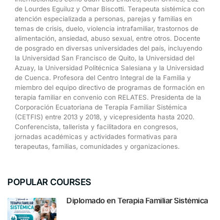
de
Lourdes
Eguiluz
y
Omar
Biscotti.
Terapeuta
sistémica
con
atención
especializada
a
personas,
parejas
y
familias
en
temas
de
crisis,
duelo,
violencia
intrafamiliar,
trastornos
de
alimentación,
ansiedad,
abuso
sexual,
entre
otros.
Docente
de
posgrado
en
diversas
universidades
del
país,
incluyendo
la
Universidad
San
Francisco
de
Quito,
la
Universidad
del
Azuay,
la
Universidad
Politécnica
Salesiana
y
la
Universidad
de
Cuenca.
Profesora
del
Centro
Integral
de
la
Familia
y
miembro
del
equipo
directivo
de
programas
de
formación
en
terapia
familiar
en
convenio
con
RELATES.
Presidenta
de
la
Corporación
Ecuatoriana
de
Terapia
Familiar
Sistémica
(CETFIS)
entre
2013
y
2018,
y
vicepresidenta
hasta
2020.
Conferencista,
tallerista
y
facilitadora
en
congresos,
jornadas
académicas
y
actividades
formativas para
terapeutas, familias, comunidades y organizaciones.
POPULAR COURSES
Diplomado en Terapia Familiar Sistémica