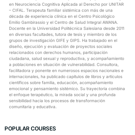
en
Neurociencia
Cognitiva
Aplicada
al
Derecho
por
UNITAR
–
CIFAL.
Terapeuta
familiar
sistémica
con
más
de
una
década
de
experiencia
clínica
en
el
Centro
Psicológico
Emilio
Gambirassio
y
el
Centro
de
Salud
Integral
AWANA.
Docente
en
la
Universidad
Politécnica
Salesiana
desde
2011
en
diversas
facultades,
tutora
de
tesis
y
miembro
de
los
grupos
de
investigación
GIFE
y
GIPS.
Ha
trabajado
en
el
diseño,
ejecución
y
evaluación
de
proyectos
sociales
relacionados
con
derechos
humanos,
participación
ciudadana,
salud
sexual
y
reproductiva,
y
acompañamiento
a
poblaciones
en
situación
de
vulnerabilidad.
Consultora,
facilitadora
y
ponente
en
numerosos
espacios
nacionales
e
internacionales,
ha
publicado
capítulos
de
libros
y
artículos
científicos
sobre
familia,
educación,
acompañamiento
emocional
y
pensamiento
sistémico.
Su
trayectoria
combina
el
enfoque
terapéutico,
la
mirada
social
y
una
profunda
sensibilidad hacia los procesos de transformación
comunitaria y educativa.
POPULAR COURSES