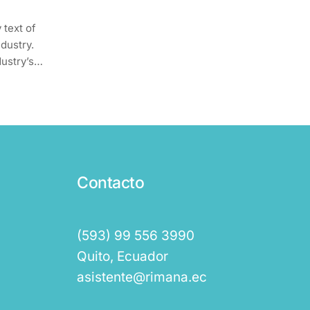
text of
ndustry.
ustry’s
ce the
Contacto
(593) 99 556 3990
Quito, Ecuador
asistente@rimana.ec