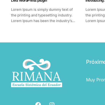
LMS WordPress plugin
Introducing
Lorem Ipsum is simply dummy text of
Lorem Ipsu
the printing and typesetting industry.
the printing
Lorem Ipsum has been the industry’s
Lorem Ipsum
standard dummy text ever since the
standard du
1500s,...
1500s,...
Próxim
Muy Pro