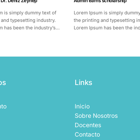
: Dr. Deniz Zeynep
Admin earns scholarship
m is simply dummy text of
Lorem Ipsum is simply dummy 
 and typesetting industry.
the printing and typesetting i
 has been the industry’s
Lorem Ipsum has been the ind
mmy text ever since the
standard dummy text ever sin
1500s,...
os
Links
nto
Inicio
Sobre Nosotros
Docentes
Contacto