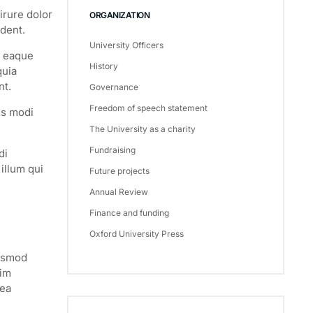
irure dolor
ORGANIZATION
ident.
University Officers
, eaque
History
quia
nt.
Governance
Freedom of speech statement
us modi
The University as a charity
Fundraising
di
illum qui
Future projects
Annual Review
Finance and funding
Oxford University Press
iusmod
nim
 ea