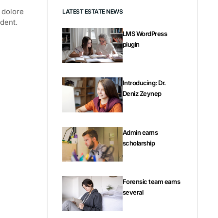
m dolore
LATEST ESTATE NEWS
ident.
LMS WordPress
plugin
Introducing: Dr.
Deniz Zeynep
Admin earns
scholarship
Forensic team earns
several