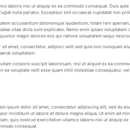
mco laboris nisi ut aliquip ex ea commodo consequat. Duis aute 
 fugiat nulla pariatur. Excepteur sint occaecat cupidatat non pro
luptatem accusantium doloremque laudantium, totam rem aperiam
o beatae vitae dicta sunt explicabo. Nemo enim ipsam voluptatem 
sequuntur magni dolores eos qui ratione voluptatem sequi nesciu
 sit amet, consectetur, adipisci velit sed quia non numquam ei
aerat voluptatem.
llam corporis suscipit laboriosam, nisi ut aliquid ex ea commo
 ea voluptate velit esse quam nihil molestiae consequatur, vel 
em ipsum dolor sit amet, consectetur adipiscing elit, sed do e
por incididunt ut labore et dolore magna aliqua. Ut enim ad mi
iam, quis nostrud exercitation ullamco laboris nisi ut aliquip ex
mmodo consequat.